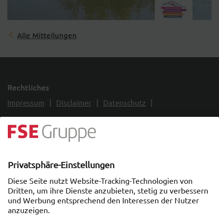
Alle Mitteilungen
Rechtliches
|
|
|
Impressum
Disclaimer
Datenschutz
|
Erklärung zur Barrierefreiheit
Hinweisgeberschutzgesetz
|
Cookieeinstellungen
Soziale Netzwerke
Partnerseiten